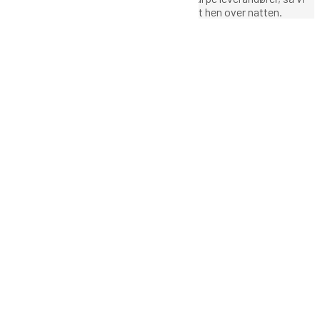
kan hurtig blive klar, når der sker noget nyt hen over natten.